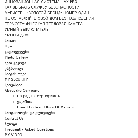
ИННОВАЦИОННАЯ СИСТЕМА – AX PRO
КАК ВЫБРАТЬ СЛУЖБУ БЕЗОПАСНОСТИ
МАГИСТР – “ЗОЛОТОЙ БРЭНД” НОМЕР ОДИН
НЕ ОСТАВЛЯЙТЕ СВОЙ ДОМ БЕЗ НАБЛЮДЕНИЯ
ТЕРМОГРАФИЧЕСКАЯ ТЕПЛОВАЯ КАМЕРА
УМНЫЙ ВЫКЛЮЧАТЕЛЬ
УМНЫЙ ДОМ
სათაო
სხვა
გადაწყვეტები
Photo Gallery
ჩემი გვერდი
კატალოგი
საიტის რუქა
MY SECURITY
სერვისები
About the Company
Награды и сертификаты
ვაკანსია
Guard Code of Ethics Of Magistri
პარტნიორები და კლიენტები
Contact Us
ბლოგი
Frequently Asked Questions
MY VIDEO